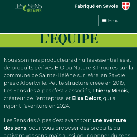
 à la
ler au
Fabriqué en Savoie
gation
ontenu
Menu
Ouvrir
Présentation
L’ÉQUIPE
le
menu
L’équipe
enfant
Nous sommes producteurs d’huiles essentielles et
Notre démarche
de produits dérivés, BIO ou Nature & Progrès, sur la
commune de Sainte-Hélène sur Isère, en Savoie
Fabrication
près d’Albertville. Petite structure créée en 2019,
Les Sens des Alpes c’est 2 associés,
Thierry Minois
,
Ils parlent de
créateur de l’entreprise, et
Elisa Delort
, qui a
nous
rejoint l’aventure en 2024.
Ouvrir
Nos Produits
le
Les Sens des Alpes c’est avant tout
une aventure
menu
des sens
, pour vous proposer des produits qui
Points de vente
enfant
activent vos sens, mais aussi pour donner du sens