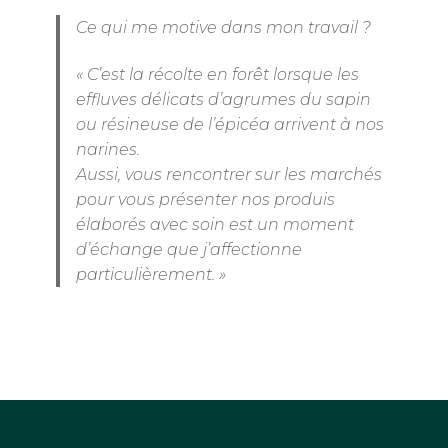
Ce qui me motive dans mon travail ?
« C’est la récolte en forêt lorsque les
effluves délicats d’agrumes du sapin
ou résineuse de l’épicéa arrivent à nos
narines.
Aussi, vous rencontrer sur les marchés
pour vous présenter nos produis
élaborés avec soin est un moment
d’échange que j’affectionne
particulièrement. »