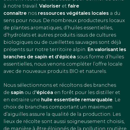
à notre travail.
Valoriser
et
faire
Visites
connaître
nos
ressources végétales locales
a du
Ouvrir
sens pour nous. De nombreux producteurs locaux
Actualités
le
de plantes aromatiques, d’huiles essentielles,
menu
d’hydrolats et autres produits issus de cultures
Contact
enfant
biologiques ou de cueillettes sauvages sont déjà
présents sur notre territoire alpin.
En valorisant les
branches de sapin et d’épicéa
sous forme d’huiles
essentielles, nous venons compléter l’offre locale
avec de nouveaux produits BIO et naturels.
Nous sélectionnons et récoltons des branches
de
sapin
ou d
’épicéa
en forêt pour les distiller et
en extraire une
huile essentielle remarquable
. Le
choix de branches comportant un maximum
d’aiguilles assure la qualité de la production. Les
lieux de récolte sont aussi soigneusement choisis,
de manière à être éloignés de la pollution routière