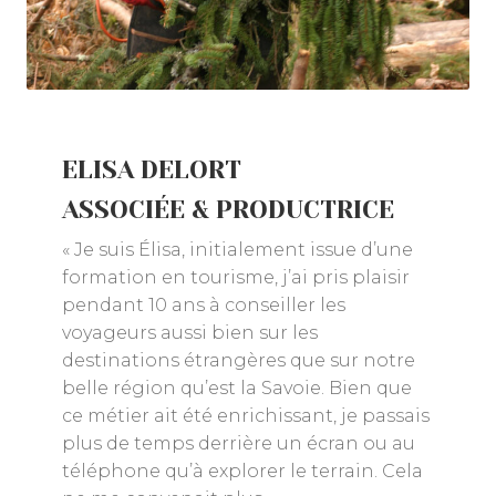
ELISA DELORT
ASSOCIÉE & PRODUCTRICE
« Je suis Élisa, initialement issue d’une
formation en tourisme, j’ai pris plaisir
pendant 10 ans à conseiller les
voyageurs aussi bien sur les
destinations étrangères que sur notre
belle région qu’est la Savoie. Bien que
ce métier ait été enrichissant, je passais
plus de temps derrière un écran ou au
téléphone qu’à explorer le terrain. Cela