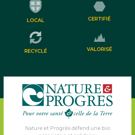
CERTIFIÉ
LOCAL
VALORISÉ
RECYCLÉ
Nature et Progrès défend une bio