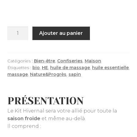
quantité
Ajouter au panier
de
Coffret
Kit
Hivernal
Catégories :
Bien-être
,
Confiseries
,
Maison
Étiquettes :
bio
,
HE
,
huile de massage
,
huile essentielle
,
massage
,
Nature&Progrès
,
sapin
PRÉSENTATION
Le Kit Hivernal sera votre allié pour toute la
saison froide
et même au-delà.
Il comprend :