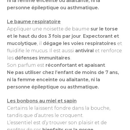
ni la femme enceinte ou allaitante, ni la
personne épileptique ou asthmatique.
Le baume respiratoire
Appliquer une noisette de baume
sur le torse
et le haut du dos 3 fois par jour
.
Expectorant et
mucolytique
, il
dégage les voies respiratoires
et
fluidifie le mucus. Il est aussi
antiviral
et renforce
les
défenses immunitaires
.
Son parfum est
réconfortant et apaisant
.
Ne pas utiliser chez l’enfant de moins de 7 ans,
ni la femme enceinte ou allaitante, ni la
personne épileptique ou asthmatique.
Les bonbons au miel et sapin
Certains le laissent fondre dans la bouche,
tandis que d’autres le croquent.
L’essentiel est d’y trouver son plaisir et de
profiter de ses
bienfaits sur la gorge
.