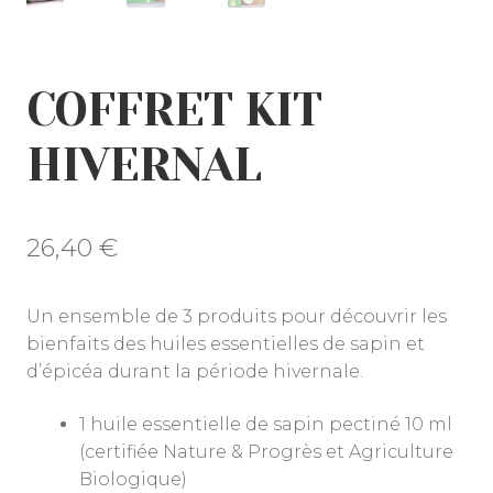
COFFRET KIT
HIVERNAL
26,40
€
Un ensemble de 3 produits pour découvrir les
bienfaits des huiles essentielles de sapin et
d’épicéa durant la période hivernale.
1 huile essentielle de sapin pectiné 10 ml
(certifiée Nature & Progrès et Agriculture
Biologique)