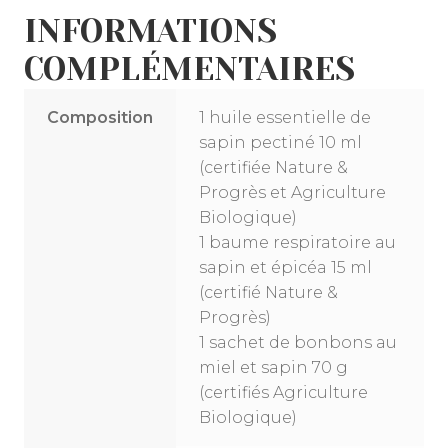
INFORMATIONS
COMPLÉMENTAIRES
Composition
1 huile essentielle de
sapin pectiné 10 ml
(certifiée Nature &
Progrès et Agriculture
Biologique)
1 baume respiratoire au
sapin et épicéa 15 ml
(certifié Nature &
Progrès)
1 sachet de bonbons au
miel et sapin 70 g
(certifiés Agriculture
Biologique)