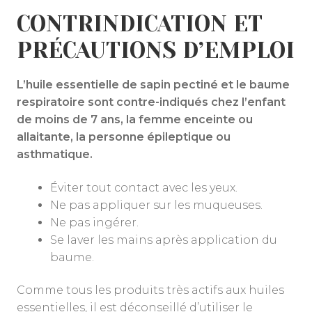
CONTRINDICATION ET
PRÉCAUTIONS D’EMPLOI
L’huile essentielle de sapin pectiné et le baume
respiratoire sont contre-indiqués chez l’enfant
de moins de 7 ans, la femme enceinte ou
allaitante, la personne épileptique ou
asthmatique.
Éviter tout contact avec les yeux.
Ne pas appliquer sur les muqueuses.
Ne pas ingérer.
Se laver les mains après application du
baume.
Comme tous les produits très actifs aux huiles
essentielles, il est déconseillé d’utiliser le