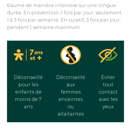
baume de manière intensive sur une longue
durée. En prévention, 1 fois par jour, seulement
1 à 3 fois par semaine. En curatif, 3 fois par jour,
pendant 1 semaine maximum.
Déconseillé
Déconseillé
Eviter
pour les
aux
tout
enfants de
femmes
contact
moins de 7
enceintes
avec les
ans
ou
yeux
allaitantes